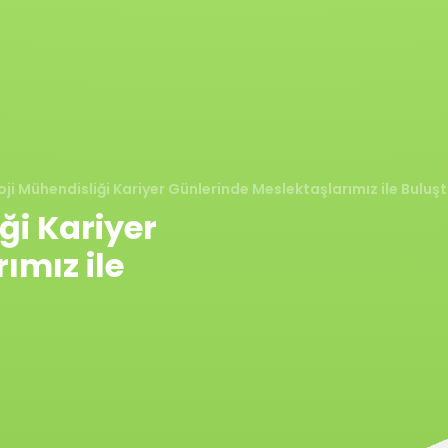
ji Mühendisliği Kariyer Günlerinde Meslektaşlarımız ile Buluş
ği Kariyer
ımız ile