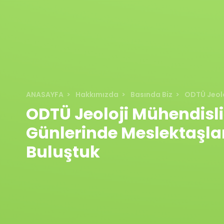
ANASAYFA
Hakkımızda
Basında Biz
ODTÜ Jeolo
ODTÜ Jeoloji Mühendisli
Günlerinde Meslektaşlar
Buluştuk